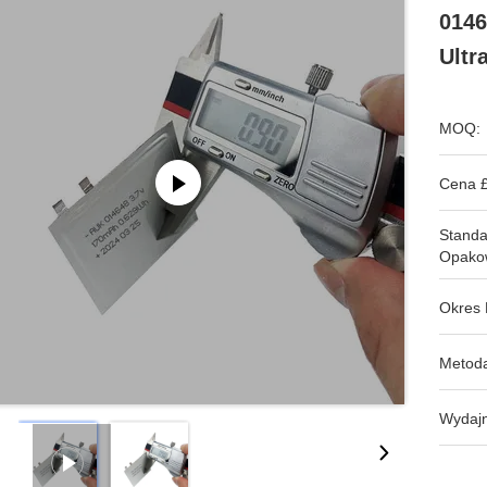
014
Ultr
MOQ:
Cena £
Stand
Opako
Okres 
Metoda
Wydajn