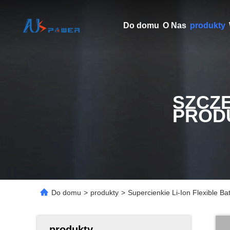
Do domu
O Nas
produkty
SZCZ
PROD
Do domu
>
produkty
>
Supercienkie Li-Ion Flexible 
produkty