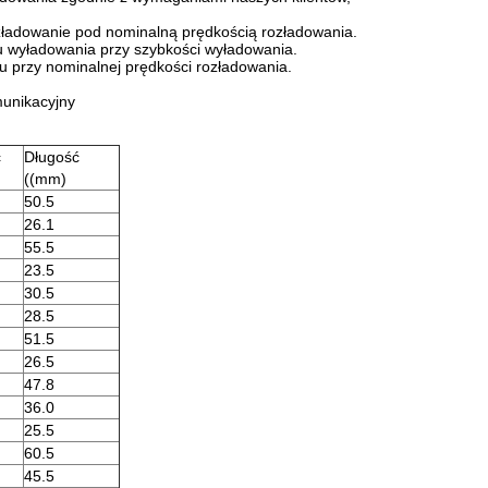
zładowanie pod nominalną prędkością rozładowania.
u wyładowania przy szybkości wyładowania.
iu przy nominalnej prędkości rozładowania.
munikacyjny
ć
Długość
((mm)
50.5
26.1
55.5
23.5
30.5
28.5
51.5
26.5
47.8
36.0
25.5
60.5
45.5