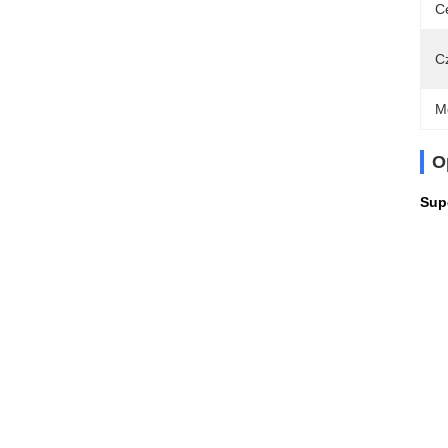
C
C
M
O
Sup