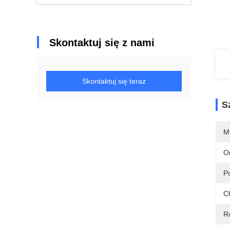
Skontaktuj się z nami
Skontaktuj się teraz
S
M
O
P
C
R