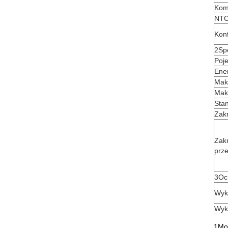
Kom
NT
Konf
2Spe
Poj
Ene
Mak
Mak
Sta
Zak
Zak
prz
3Oc
Wyk
Wyk
1Moż