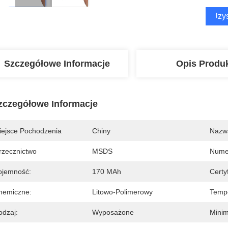
Uzys
Szczegółowe Informacje
Opis Produ
zczegółowe Informacje
iejsce Pochodzenia
Chiny
Nazw
rzecznictwo
MSDS
Nume
ojemność:
170 MAh
Certyf
hemiczne:
Litowo-Polimerowy
Tempe
odzaj:
Wyposażone
Minim