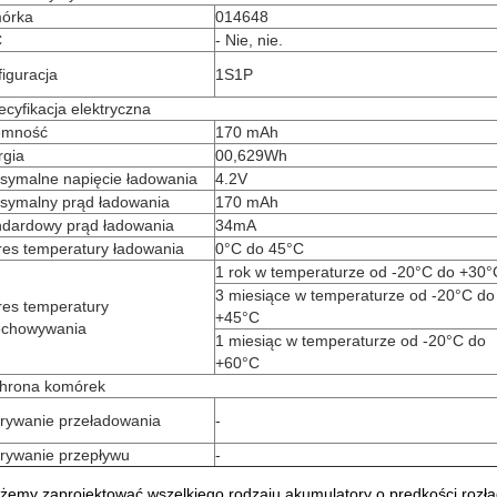
órka
014648
C
- Nie, nie.
iguracja
1S1P
cyfikacja elektryczna
emność
170 mAh
rgia
00,629Wh
symalne napięcie ładowania
4.2V
symalny prąd ładowania
170 mAh
ndardowy prąd ładowania
34mA
res temperatury ładowania
0°C do 45°C
1 rok w temperaturze od -20°C do +30°
3 miesiące w temperaturze od -20°C do
res temperatury
+45°C
echowywania
1 miesiąc w temperaturze od -20°C do
+60°C
hrona komórek
rywanie przeładowania
-
rywanie przepływu
-
emy zaprojektować wszelkiego rodzaju akumulatory o prędkości rozł