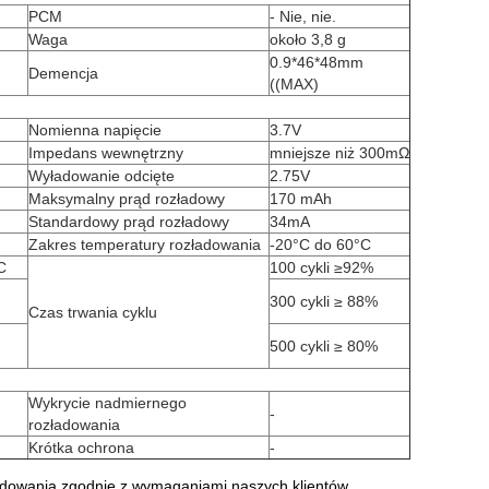
PCM
- Nie, nie.
Waga
około 3,8 g
0.9*46*48mm
Demencja
((MAX)
Nomienna napięcie
3.7V
Impedans wewnętrzny
mniejsze niż 300mΩ
Wyładowanie odcięte
2.75V
Maksymalny prąd rozładowy
170 mAh
Standardowy prąd rozładowy
34mA
Zakres temperatury rozładowania
-20°C do 60°C
C
100 cykli ≥92%
300 cykli ≥ 88%
Czas trwania cyklu
500 cykli ≥ 80%
Wykrycie nadmiernego
-
rozładowania
Krótka ochrona
-
adowania zgodnie z wymaganiami naszych klientów,