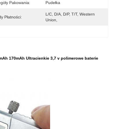
góły Pakowania:
Pudełka
L/C, D/A, D/P, T/T, Western 
y Płatności:
Union, 
mAh 170mAh Ultracienkie 3,7 v polimerowe baterie