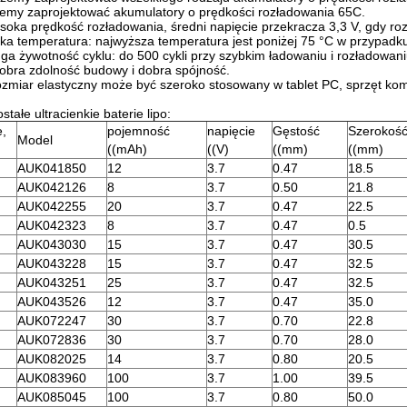
my zaprojektować akumulatory o prędkości rozładowania 65C.
oka prędkość rozładowania, średni napięcie przekracza 3,3 V, gdy ro
ka temperatura: najwyższa temperatura jest poniżej 75 °C w przypadk
ga żywotność cyklu: do 500 cykli przy szybkim ładowaniu i rozładowan
obra zdolność budowy i dobra spójność.
ozmiar elastyczny może być szeroko stosowany w tablet PC, sprzęt ko
stałe ultracienkie baterie lipo:
e,
pojemność
napięcie
Gęstość
Szerokoś
Model
((mAh)
((V)
((mm)
((mm)
AUK041850
12
3.7
0.47
18.5
AUK042126
8
3.7
0.50
21.8
AUK042255
20
3.7
0.47
22.5
AUK042323
8
3.7
0.47
0.5
AUK043030
15
3.7
0.47
30.5
AUK043228
15
3.7
0.47
32.5
AUK043251
25
3.7
0.47
32.5
AUK043526
12
3.7
0.47
35.0
AUK072247
30
3.7
0.70
22.8
AUK072836
30
3.7
0.70
28.0
AUK082025
14
3.7
0.80
20.5
AUK083960
100
3.7
1.00
39.5
AUK085045
100
3.7
0.80
50.0