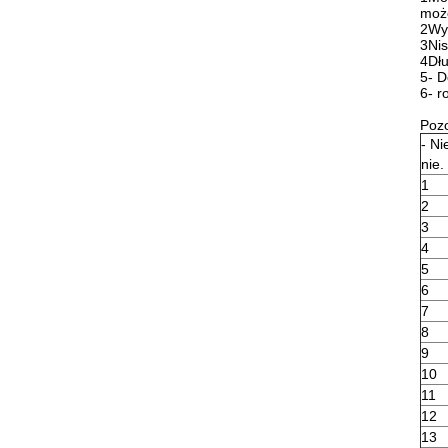
może
2Wys
3Nis
4Dłu
5- D
6- r
Pozo
- Ni
nie.
1
2
3
4
5
6
7
8
9
10
11
12
13