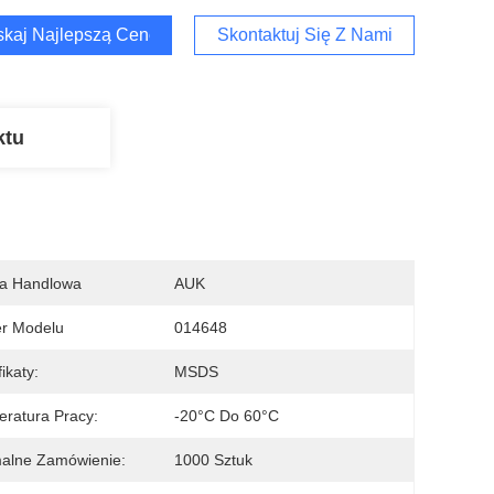
kaj Najlepszą Cenę
Skontaktuj Się Z Nami
ktu
a Handlowa
AUK
r Modelu
014648
ikaty:
MSDS
ratura Pracy:
-20°C Do 60°C
alne Zamówienie:
1000 Sztuk