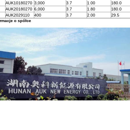
AUK10180270
3,000
3.7
1.00
180.0
AUK20180270
6,000
3.7
1.80
180.0
AUK2029110
400
3.7
2.00
29.5
ormacje o spółce