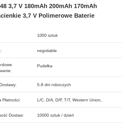
648 3,7 V 180mAh 200mAh 170mAh
acienkie 3,7 V Polimerowe Baterie
1000 sztuk
:
negotiable
ardowe
Pudełka
wanie:
Dostawy:
5-8 dni roboczych
 Płatności:
L/C, D/A, D/P, T/T, Western Union,
ość Dostaw:
10000 sztuk / dzień