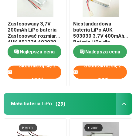
Zastosowany 3,7V
Niestandardowa
200mAh LiPo bateria
bateria LiPo AUK
Zastosować rozmiar
503030 3.7V 400mAh
AUK 601336 402030
Bateria LiPo dla
LiPo bateria
Bluetooth
Najlepsza cena
Najlepsza cena
Skontaktuj się z
Skontaktuj się z
nami
nami
Do domu
Mała bateria LiPo
(29)
Produkty
Filmy