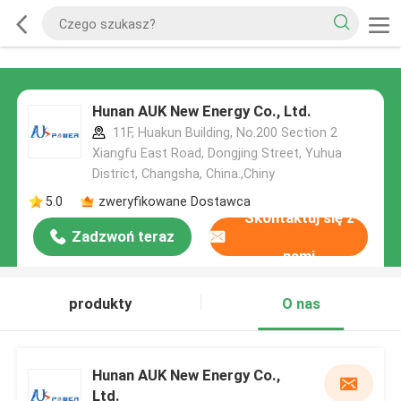
Hunan AUK New Energy Co., Ltd.
11F, Huakun Building, No.200 Section 2
Xiangfu East Road, Dongjing Street, Yuhua
District, Changsha, China.,Chiny
5.0
zweryfikowane Dostawca
Skontaktuj się z
Zadzwoń teraz
nami
produkty
O nas
Hunan AUK New Energy Co.,
Ltd.