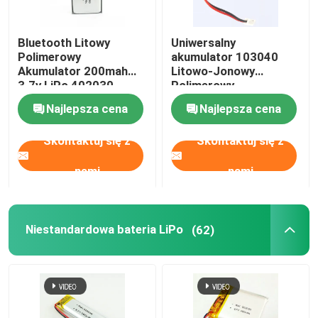
Bluetooth Litowy
Uniwersalny
Polimerowy
akumulator 103040
Akumulator 200mah
Litowo-Jonowy
3.7v LiPo 402030
Polimerowy
Wysoka pojemność
Akumulator 3.7v
Najlepsza cena
Najlepsza cena
1200mah
Skontaktuj się z
Skontaktuj się z
nami
nami
Niestandardowa bateria LiPo
(62)