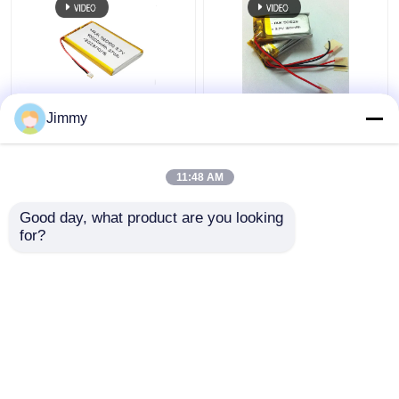
System zarządzania baterią
ODM 3.7v 10000mah
Ultra Cienkie Litowe
Jimmy
LiPo Bateria 4.2V Thin
Akumulator
LiPo Bateria do banku
Polimerowy 1C LiPo
zasilania
Akumulator 3,7V
11:48 AM
150mAh
Najlepsza cena
Najlepsza cena
Good day, what product are you looking 
for?
Skontaktuj się z
Skontaktuj się z
nami
nami
Zobacz więcej
Dom
O nas
Skontaktuj się z nami
Desktop Site