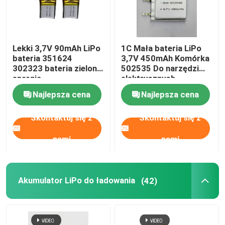
O nas
Lekki 3,7V 90mAh LiPo
1C Mała bateria LiPo
bateria 351624
3,7V 450mAh Komórka
Wycieczka po fabryce
302323 bateria zielona
502535 Do narzędzi
energia
elektrycznych
Kontrola jakości
Najlepsza cena
Najlepsza cena
Skontaktuj się z
Skontaktuj się z
Poproś o wycenę
nami
nami
Bateria litowo-polimerowa
Akumulator LiPo do ładowania
(42)
Niestandardowa bateria LiPo
Mała bateria LiPo