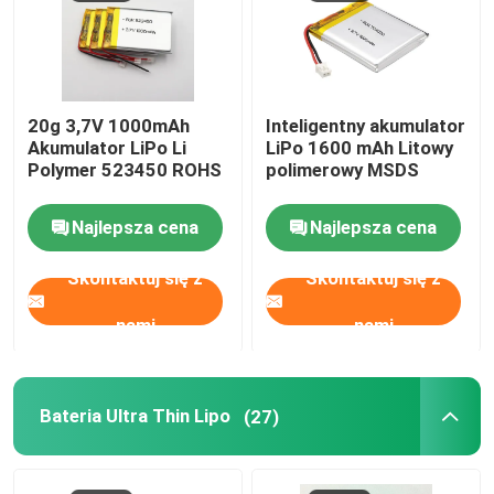
Akumulator LiPo do ładowania
20g 3,7V 1000mAh
Inteligentny akumulator
Bateria Ultra Thin Lipo
Akumulator LiPo Li
LiPo 1600 mAh Litowy
Polymer 523450 ROHS
polimerowy MSDS
Ładowarki do baterii litowych
Najlepsza cena
Najlepsza cena
Komórki litowo-jonowe
Skontaktuj się z
Skontaktuj się z
nami
nami
Ogniwo akumulatorowe Lifepo4
Akumulator do przechowywania energii LiFePo4
Bateria Ultra Thin Lipo
(27)
Słoneczna bateria litowo-jonowa