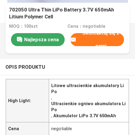
702050 Ultra Thin LiPo Battery 3.7V 650mAh
Litium Polymer Cell
MOQ：100szt
Cena：negotiable
Skontaktuj się z
Najlepsza cena
nami
OPIS PRODUKTU
Litowe ultracienkie akumulatory Li
Po
,
High Light:
Ultracienkie ogniwo akumulatora Li
Po
,
Akumulator LiPo 3.7V 650mAh
Cena
negotiable