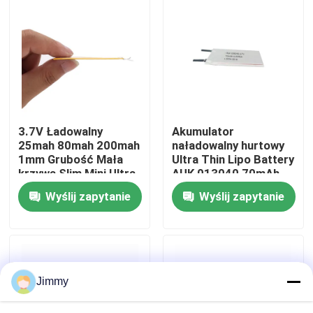
O nas
Wycieczka po fabryce
Kontrola jakości
3.7V Ładowalny
Akumulator
25mah 80mah 200mah
naładowalny hurtowy
1mm Grubość Mała
Ultra Thin Lipo Battery
Poproś o wycenę
krzywa Slim Mini Ultra
AUK 013040 70mAh
Thin Lipo Polimery
3.7V Super Thin
Wyślij zapytanie
Wyślij zapytanie
Battery
Battery For Consumer
Electronics Wearable
Bateria litowo-polimerowa
Device 1mm Battery
Niestandardowa bateria LiPo
Jimmy
Mała bateria LiPo