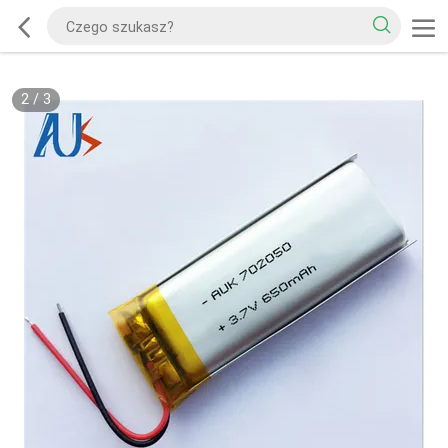
2
/
3