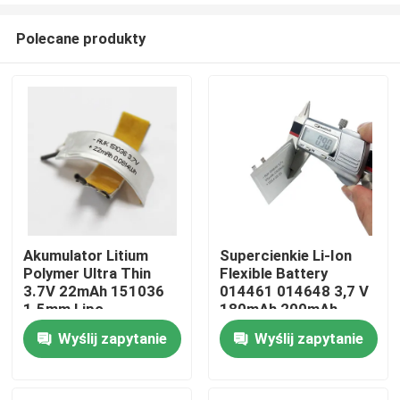
Polecane produkty
Akumulator Litium
Supercienkie Li-Ion
Polymer Ultra Thin
Flexible Battery
Do domu
3.7V 22mAh 151036
014461 014648 3,7 V
1.5mm Lipo
180mAh 200mAh
Akumulator do
170mAh Ultracienkie
Wyślij zapytanie
Wyślij zapytanie
Produkty
urządzeń noszonych
3,7 v polimerowe
baterie
Filmy