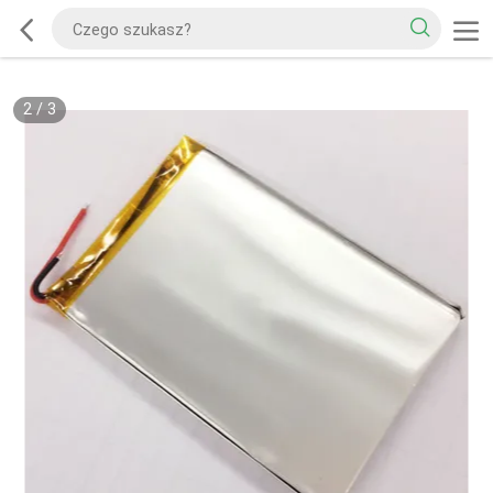
2
/
3