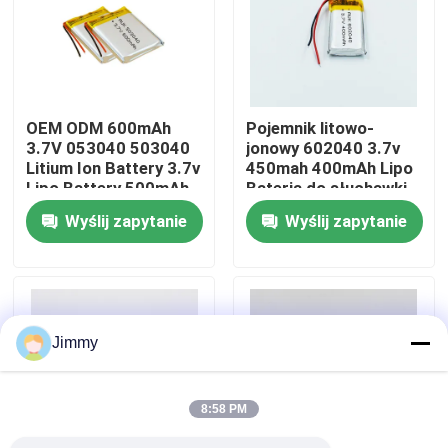
O nas
Wycieczka po fabryce
OEM ODM 600mAh
Pojemnik litowo-
3.7V 053040 503040
jonowy 602040 3.7v
Litium Ion Battery 3.7v
450mah 400mAh Lipo
Kontrola jakości
Lipo Battery 500mAh
Bateria do słuchawki
bezprzewodowej
Wyślij zapytanie
Wyślij zapytanie
Poproś o wycenę
Bateria litowo-polimerowa
Jimmy
Niestandardowa bateria LiPo
8:58 PM
Mała bateria LiPo