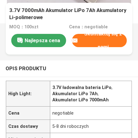
3.7V 7000mAh Akumulator LiPo 7Ah Akumulatory
Li-polimerowe
MOQ：100szt
Cena：negotiable
Skontaktuj się z
Najlepsza cena
nami
OPIS PRODUKTU
3.7V ładowalna bateria LiPo
,
High Light:
Akumulator LiPo 7Ah
,
Akumulator LiPo 7000mAh
Cena
negotiable
Czas dostawy
5-8 dni roboczych