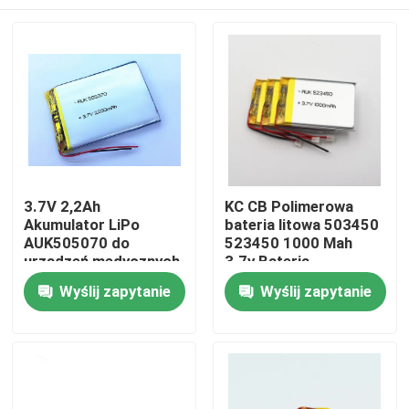
3.7V 2,2Ah
KC CB Polimerowa
Akumulator LiPo
bateria litowa 503450
AUK505070 do
523450 1000 Mah
urządzeń medycznych
3.7v Bateria
Polimerowa bateria
Do domu
Wyślij zapytanie
Wyślij zapytanie
litowa
Produkty
Filmy