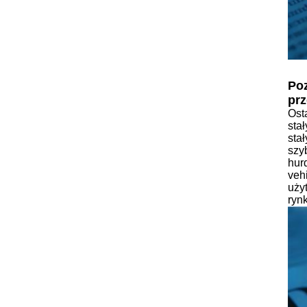
Poz
prz
Ost
sta
sta
szy
hur
veh
uży
ryn