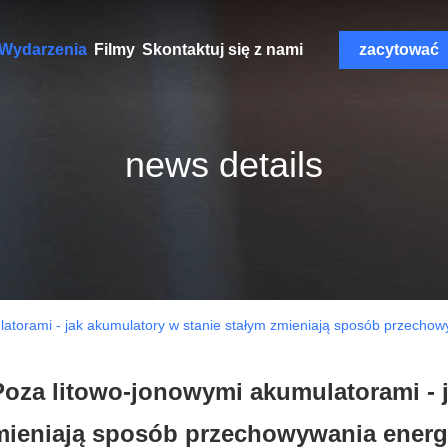
Wydarzenia
Filmy
Skontaktuj się z nami
zacytować
news details
atorami - jak akumulatory w stanie stałym zmieniają sposób przechowyw
Poza litowo-jonowymi akumulatorami - j
mieniają sposób przechowywania energii