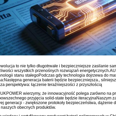
ewolucja to nie tylko długotrwałe i bezpieczniejsze zasilanie s
liwości wszystkich przenośnych rozwiązań energetycznych.
hnologii stanu stałegoPodczas gdy technologia dojrzewa do maso
na:Następna generacja baterii będzie bezpieczniejsza., silniejsz
za perspektywa: łączenie teraźniejszości z przyszłością
UKPOWER wierzymy, że innowacyjność polega zarówno na przew
powszechnego przyjęcia solid-state będzie iteracyjnaNaszym za
ej generacji - zwiększone protokoły bezpieczeństwa, dążenie d
o naszych obecnych produktów.