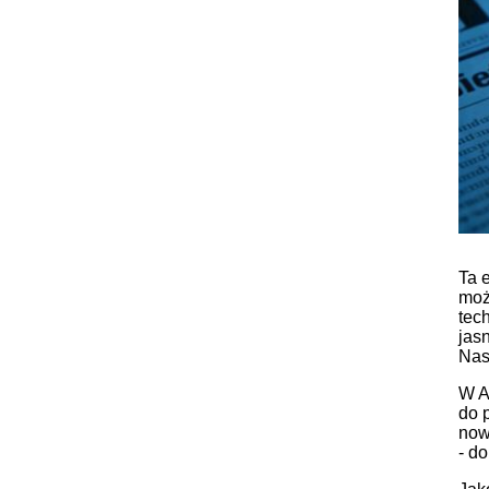
Ta 
moż
tec
jas
Nas
W A
do 
now
- d