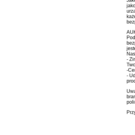
Jak
jak
urz
każ
bez
AUK
Pod
bez
jes
Nas
- Z
Two
-Ce
- U
pro
Uwa
bra
pol
Przy