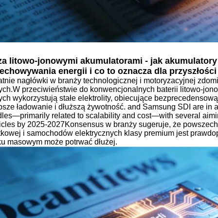
a litowo-jonowymi akumulatorami - jak akumulatory
echowywania energii i co to oznacza dla przyszłości
atnie nagłówki w branży technologicznej i motoryzacyjnej zdo
łych.W przeciwieństwie do konwencjonalnych baterii litowo-jonowy
łych wykorzystują stałe elektrolity, obiecujące bezprecedensow
bsze ładowanie i dłuższą żywotność. and Samsung SDI are in an 
dles—primarily related to scalability and cost—with several aimi
icles by 2025-2027Konsensus w branży sugeruje, że powszechne
tkowej i samochodów elektrycznych klasy premium jest prawdop
ku masowym może potrwać dłużej.