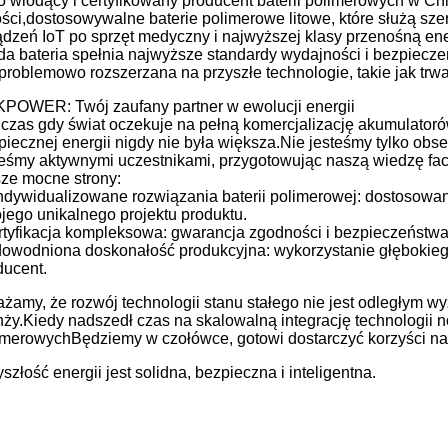
o wiodący i certyfikowany producent baterii polimerowych w Ch
ości,dostosowywalne baterie polimerowe litowe, które służą szer
ądzeń IoT po sprzęt medyczny i najwyższej klasy przenośną en
da bateria spełnia najwyższe standardy wydajności i bezpiecz
problemowo rozszerzana na przyszłe technologie, takie jak trwa
POWER: Twój zaufany partner w ewolucji energii
czas gdy świat oczekuje na pełną komercjalizację akumulatorów
piecznej energii nigdy nie była większa.Nie jesteśmy tylko ob
teśmy aktywnymi uczestnikami, przygotowując naszą wiedzę fach
ze mocne strony:
indywidualizowane rozwiązania baterii polimerowej: dostosowan
jego unikalnego projektu produktu.
rtyfikacja kompleksowa: gwarancja zgodności i bezpieczeństw
dowodniona doskonałość produkcyjna: wykorzystanie głębokieg
ducent.
żamy, że rozwój technologii stanu stałego nie jest odległym w
nży.Kiedy nadszedł czas na skalowalną integrację technologii no
imerowychBędziemy w czołówce, gotowi dostarczyć korzyści na
szłość energii jest solidna, bezpieczna i inteligentna.