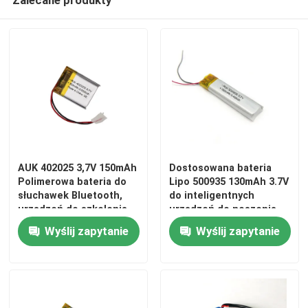
Zalecane produkty
System zarządzania baterią
AUK 402025 3,7V 150mAh
Dostosowana bateria
Polimerowa bateria do
Lipo 500935 130mAh 3.7V
słuchawek Bluetooth,
do inteligentnych
urządzeń do szkolenia
urządzeń do noszenia,
psów, śledzących
pióra do czytania i
Wyślij zapytanie
Wyślij zapytanie
urządzeń, urządzeń
wskazywania,
zdalnego sterowania
urządzenia
pojazdem, pudełek
kosmetyczne,
muzycznych
polimerowa bateria
litowa