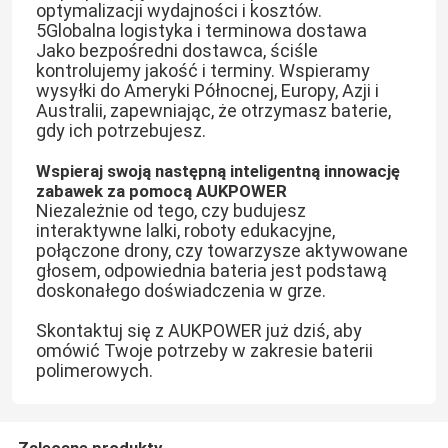
optymalizacji wydajności i kosztów.
5Globalna logistyka i terminowa dostawa
Jako bezpośredni dostawca, ściśle
Akumulator LiPo do ładowania
kontrolujemy jakość i terminy. Wspieramy
wysyłki do Ameryki Północnej, Europy, Azji i
Australii, zapewniając, że otrzymasz baterie,
Bateria Ultra Thin Lipo
gdy ich potrzebujesz.
Wspieraj swoją następną inteligentną innowację
Ładowarki do baterii litowych
zabawek za pomocą AUKPOWER
Niezależnie od tego, czy budujesz
interaktywne lalki, roboty edukacyjne,
Komórki litowo-jonowe
połączone drony, czy towarzysze aktywowane
głosem, odpowiednia bateria jest podstawą
doskonałego doświadczenia w grze.
Ogniwo akumulatorowe Lifepo4
Skontaktuj się z AUKPOWER już dziś, aby
omówić Twoje potrzeby w zakresie baterii
Akumulator do przechowywania energii LiFePo4
polimerowych.
Słoneczna bateria litowo-jonowa