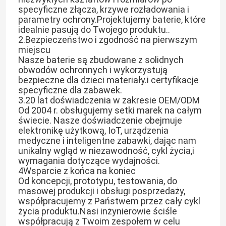
specyficzne złącza, krzywe rozładowania i
parametry ochrony.Projektujemy baterie, które
O nas
idealnie pasują do Twojego produktu..
2.Bezpieczeństwo i zgodność na pierwszym
miejscu
Nasze baterie są zbudowane z solidnych
Wycieczka po fabryce
obwodów ochronnych i wykorzystują
bezpieczne dla dzieci materiały.i certyfikacje
specyficzne dla zabawek.
Kontrola jakości
3.20 lat doświadczenia w zakresie OEM/ODM
Od 2004 r. obsługujemy setki marek na całym
świecie. Nasze doświadczenie obejmuje
Poproś o wycenę
elektronikę użytkową, IoT, urządzenia
medyczne i inteligentne zabawki, dając nam
unikalny wgląd w niezawodność, cykl życia,i
Bateria litowo-polimerowa
wymagania dotyczące wydajności.
4Wsparcie z końca na koniec
Od koncepcji, prototypu, testowania, do
Niestandardowa bateria LiPo
masowej produkcji i obsługi posprzedaży,
współpracujemy z Państwem przez cały cykl
życia produktu.Nasi inżynierowie ściśle
Mała bateria LiPo
współpracują z Twoim zespołem w celu