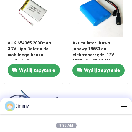
AUK 654065 2000mAh
Akumulator litowo-
3.7V Lipo Bateria do
jonowy 18650 do
mobilnego banku
elektronarzędzi 12V
zasilania Oczyszczacz
1800mAh 3S 11.1V
powietrza Tracker
2000mAh 2600mAh
Wyślij zapytanie
Wyślij zapytanie
samochodowy Bateria
3000mAh 3500mAh
litowa
Jimmy
8:36 AM