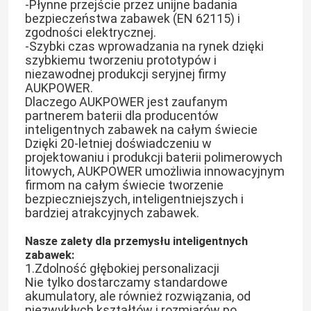
-Płynne przejście przez unijne badania
bezpieczeństwa zabawek (EN 62115) i
zgodności elektrycznej.
-Szybki czas wprowadzania na rynek dzięki
szybkiemu tworzeniu prototypów i
niezawodnej produkcji seryjnej firmy
AUKPOWER.
Dlaczego AUKPOWER jest zaufanym
partnerem baterii dla producentów
inteligentnych zabawek na całym świecie
Dzięki 20-letniej doświadczeniu w
projektowaniu i produkcji baterii polimerowych
litowych, AUKPOWER umożliwia innowacyjnym
firmom na całym świecie tworzenie
bezpieczniejszych, inteligentniejszych i
bardziej atrakcyjnych zabawek.
Do domu
Nasze zalety dla przemysłu inteligentnych
zabawek:
Produkty
1.Zdolność głębokiej personalizacji
Nie tylko dostarczamy standardowe
akumulatory, ale również rozwiązania, od
Filmy
niezwykłych kształtów i rozmiarów po