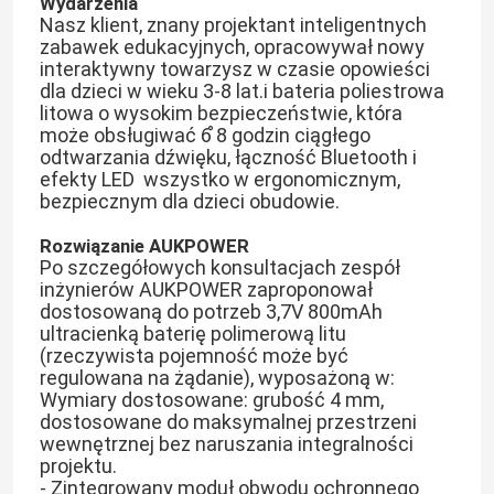
Wydarzenia
Nasz klient, znany projektant inteligentnych
zabawek edukacyjnych, opracowywał nowy
interaktywny towarzysz w czasie opowieści
dla dzieci w wieku 3-8 lat.i bateria poliestrowa
litowa o wysokim bezpieczeństwie, która
może obsługiwać 6 ̊8 godzin ciągłego
odtwarzania dźwięku, łączność Bluetooth i
efekty LED  wszystko w ergonomicznym,
bezpiecznym dla dzieci obudowie.
Rozwiązanie AUKPOWER
Po szczegółowych konsultacjach zespół
inżynierów AUKPOWER zaproponował
dostosowaną do potrzeb 3,7V 800mAh
ultracienką baterię polimerową litu
(rzeczywista pojemność może być
regulowana na żądanie), wyposażoną w:
Wymiary dostosowane: grubość 4 mm,
dostosowane do maksymalnej przestrzeni
wewnętrznej bez naruszania integralności
projektu.
- Zintegrowany moduł obwodu ochronnego